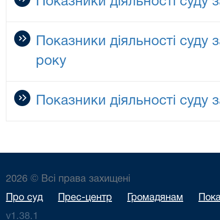
Показники діяльності суду з
Показники діяльності суду 
року
Показники діяльності суду з
2026 © Всі права захищені
Про суд
Прес-центр
Громадянам
Пока
v1.38.1