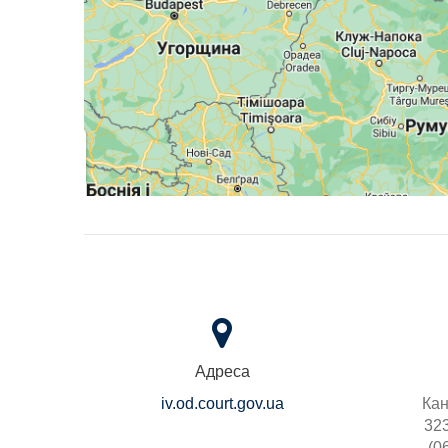
Адреса
iv.od.court.gov.ua
Кан
323
(0