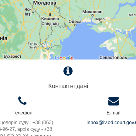
Контактні дані
Телефон
E-mail
целярія суду - +38 (063)
inbox@iv.od.court.gov
-96-27, архів суду - +38
63) 323-32-84, секретар