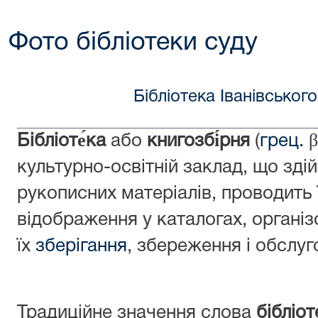
Фото бібліотеки суду
Бібліотека Іванівськог
Бібліоте́ка
або
книгозбі́рня
(
грец.
β
культурно-освітній заклад, що зді
рукописних матеріалів, проводить 
відображення у каталогах, організ
їх
зберігання
, збереження і обслуг
Традиційне значення слова
бібліот