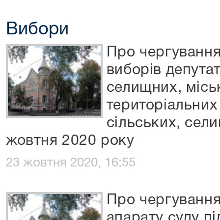
Вибори
Про чергування
виборів депутат
селищних, місь
територіальних 
сільських, сели
жовтня 2020 року
23 жовтня 2020, 16:55
Про чергування 
апарату суду п