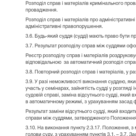
Розподіл справ і матеріалів кримінального про
провадження.
Розподіл справ і матеріалів про адміністратив
адміністративні правопорушення.
3.6. Будь-який суддя (судді) мають право бути пр
3.7. Результат розподілу справ між суддями оф
Реєстр розподілу справ і матеріалів роздруков
відповідальною за автоматичний розподіл спра
3.8. Повторний розподіл справ і матеріалів, у ра
3.9. У разі неможливості виконання суддею, який
участь у семінарах, зайнятість судді у розгляд
судовій справі, заміна відсутнього судді, який
в автоматичному режимі, з урахуванням засад ф
Результат заміни відсутнього судді, який входи
справи між суддями, затвердженого Положенням
3.10. На виконання пункту 2.3.17. Положення, 
голови суду, з урахуванням пунктів 3.1. – 3.7. 