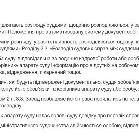
і підлягають розгляду суддями, щоденно розподіляються, у р
ями» Положення про автоматизовану систему документообігу
міни розгляду, у разі їх наявності, розподіляються одразу пі
суддями» Розділу 2.3. «Розподіл судових справ між суддя
а суду, відповідальна за ведення кадрової роботи або особ
ерівнику апарату суду інформацію про відсутніх на робочому 
тка, відрядження, лікарняний тощо).
чин, які будуть підтверджені документально, суддя зобов’я
конує його обов’язки та керівника апарату суду або особу,
 2 п. 3.3. Засад позбавляє його права посилатись на те, щ
розподілу.
 апарату суду надає голові суду довідку про перелік справ,
 адміністративного судочинства здійснюється особою, відпов