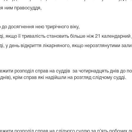
ня ним правосуддя,
 до досягнення нею трирічного віку,
і, якщо її тривалість становить більше ніж 21 календарний 
і, у день відкриття лікарняного, якщо нерозглянутими залиш
ежити розподіл справ на суддів за чотирнадцять днів до поч
ів), крім справ які надійшли на розгляд слідчому судді.
ежити розподіл справ на слідчого суддю за п’ять робочих дні