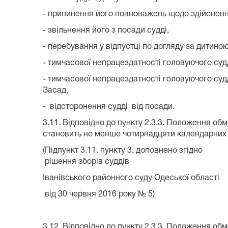
- припинення його повноважень щодо здійснен
- звільнення його з посади судді,
- перебування у відпустці по догляду за дитиною
- тимчасової непрацездатності головуючого судд
- тимчасової непрацездатності головуючого судд
Засад,
- відсторонення судді від посади.
3.11. Відповідно до пункту 2.3.3. Положення обм
становить не менше чотирнадцяти календарних дн
(Підпункт 3.11. пункту 3. доповнено згідно
рішення зборів суддів
Іванівського районного суду Одеської області
від 30 червня 2016 року № 5)
3.12. Відповідно до пункту 2.3.3. Положення обм