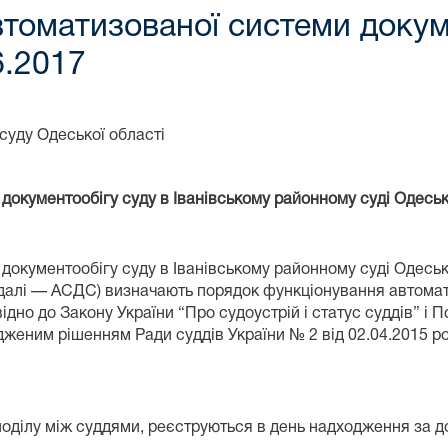
томатизованої системи докуме
6.2017
суду Одеської області
документообігу суду в
Іванівському районному суді Одеськ
окументообігу суду в Іванівському районному суді Одесько
(далі — АСДС) визначають порядок функціонування автомат
відно до Закону України “Про судоустрій і статус суддів” 
дженим рішенням Ради суддів України № 2 від 02.04.2015 р
озподілу між суддями, реєструються в день надходження за