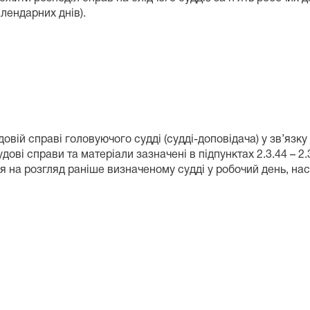
ирнадцяти календарних днів).
удовій справі головуючого судді (судді-доповідача) у зв’язк
удові справи та матеріали зазначені в підпунктах 2.3.44 – 
 на розгляд раніше визначеному судді у робочий день, наст