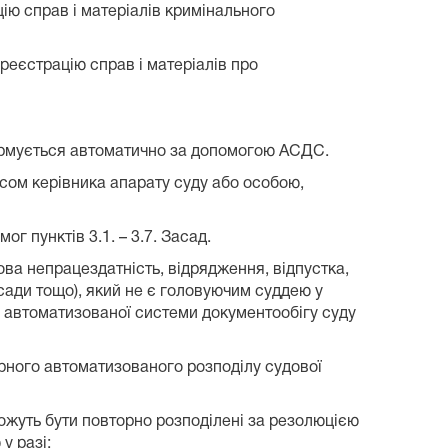
ію справ і матеріалів кримінального
реєстрацію справ і матеріалів про
формується автоматично за допомогою АСДС.
исом керівника апарату суду або особою,
г пунктів 3.1. – 3.7. Засад.
сова непрацездатність, відрядження, відпустка,
осади тощо), який не є головуючим суддею у
ою автоматизованої системи документообігу суду
орного автоматизованого розподілу судової
ожуть бути повторно розподілені за резолюцією
у разі: