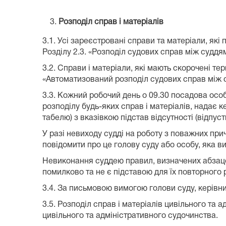
Розподіл справ і матеріалів
3.1. Усі зареєстровані справи та матеріали, як
Розділу 2.3. «Розподіл судових справ між судд
3.2. Справи і матеріали, які мають скорочені тер
«Автоматизований розподіл судових справ між 
3.3. Кожний робочий день о 09.30 посадова особ
розподілу будь-яких справ і матеріалів, надає к
табелю) з вказівкою підстав відсутності (відпус
У разі невиходу судді на роботу з поважних при
повідомити про це голову суду або особу, яка ви
Невиконання суддею правил, визначених абзацом
помилково та не є підставою для їх повторного 
3.4. За письмовою вимогою голови суду, керівник
3.5. Розподіл справ і матеріалів цивільного та
цивільного та адміністративного судочинства.