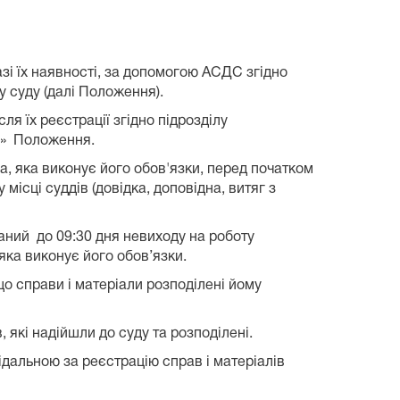
азі їх наявності, за допомогою АСДС згідно
 суду (далі Положення).
сля їх реєстрації згідно підрозділу
ми» Положення.
а, яка виконує його обов'язки, перед початком
місці суддів (довідка, доповідна, витяг з
заний до 09:30 дня невиходу на роботу
 яка виконує його обов’язки.
о справи і матеріали розподілені йому
 які надійшли до суду та розподілені.
ідальною за реєстрацію справ і матеріалів