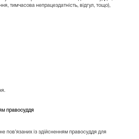
ня, тимчасова непрацездатність, відгул, тощо),
ня.
ням правосуддя
 не пов’язаних із здійсненням правосуддя для