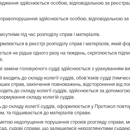
вадження здійснюється особою, відповідальною за реєстрац
ні правопорушення здійснюється особою, відповідальною за 
исутніми під час розподілу справ і матеріалів.
ормлюється в реєстрі розподілу справ і матеріалів, який 
ується не рідше одного разу на тиждень, скріплюється підп
в.
зі заміни головуючого судді здійснюється з урахуванням вимо
 входить до складу колегії суддів, обов’язків судді (тимча
і інших справ, закінчення повноважень, відсторонення від п
 входить до складу колегії суддів, здійснюється за допомог
ормування складу колегій суддів.
ть до складу колегії суддів, оформлюється у Протокол повт
, та підшивається до матеріалів справи.
з метою недопущення порушення строків розгляду справи, м
Засад, судові справи, що залишилися нерозглянутими суддею 