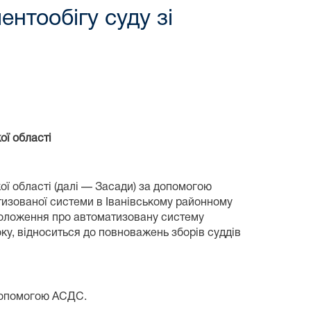
нтообігу суду зі
ої області
ї області (далі — Засади) за допомогою
изованої системи в Іванівському районному
і Положення про автоматизовану систему
оку, відноситься до повноважень зборів суддів
 допомогою АСДС.