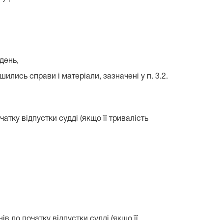
день,
ились справи і матеріали, зазначені у п. 3.2.
атку відпустки судді (якщо її тривалість
в до початку відпустки судді (якщо її