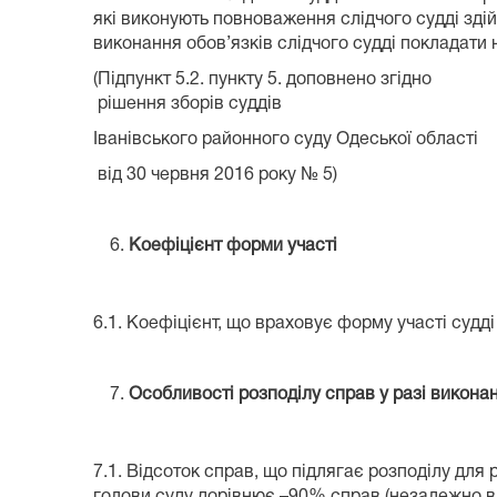
які виконують повноваження слідчого судді здій
виконання обов’язків слідчого судді покладати 
(Підпункт 5.2. пункту 5. доповнено згідно
рішення зборів суддів
Іванівського районного суду Одеської області
від 30 червня 2016 року № 5)
Коефіцієнт форми участі
6.1. Коефіцієнт, що враховує форму участі судд
Особливості розподілу справ у разі викона
7.1. Відсоток справ, що підлягає розподілу для
голови суду дорівнює –90% справ (незалежно ві