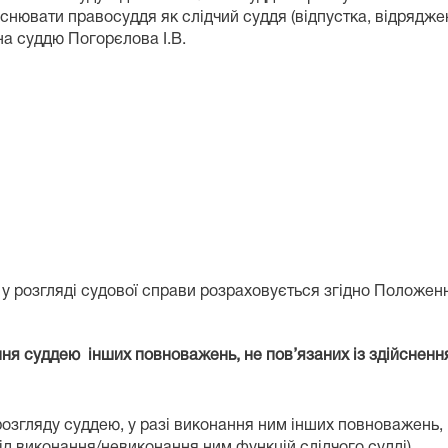
снювати правосуддя як слідчий суддя (відпустка, відряджен
на суддю Погорєлова І.В.
і у розгляді судової справи розраховується згідно Положен
ння суддею інших повноважень, не пов’язаних із здійснен
 розгляду суддею, у разі виконання ним інших повноважень,
д виконання/невиконання ним функцій слідчого судді).