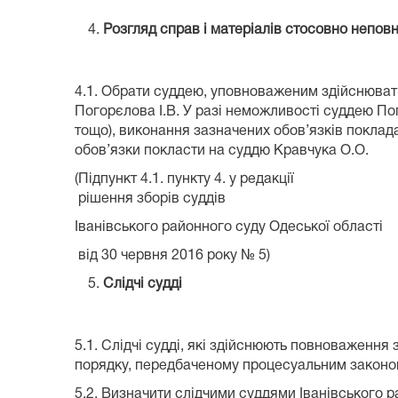
Розгляд справ і матеріалів стосовно неповн
4.1. Обрати суддею, уповноваженим здійснюват
Погорєлова І.В. У разі неможливості суддею Пог
тощо), виконання зазначених обов’язків поклад
обов’язки покласти на суддю Кравчука О.О.
(Підпункт 4.1. пункту 4. у редакції
рішення зборів суддів
Іванівського районного суду Одеської області
від 30 червня 2016 року № 5)
Слідчі судді
5.1. Слідчі судді, які здійснюють повноваження
порядку, передбаченому процесуальним законом
5.2. Визначити слідчими суддями Іванівського ра