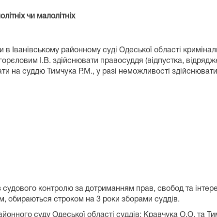
олітніх чи малолітніх
и в Іванівському районному суді Одеської області кримін
орєловим І.В. здійснювати правосуддя (відпустка, відрядже
ати на суддю Тимчука Р.М., у разі неможливості здійснюват
 з судового контролю за дотриманням прав, свобод та інтер
, обираються строком на 3 роки зборами суддів.
йонного суду Одеської області суддів: Кравчука О.О. та Тим