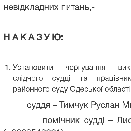
невідкладних питань,-
Н А К А З У Ю:
Установити чергування вик
слідчого судді та працівник
районного суду Одеської області 
суддя – Тимчук Руслан Ми
помічник судді – Лисен