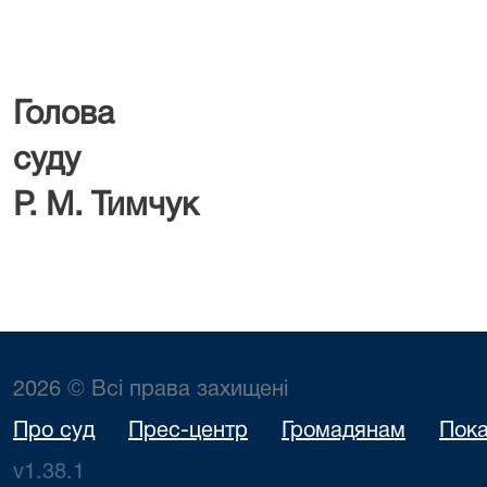
Голова
су
Р.
М. Тимчук
2026 © Всі права захищені
Про суд
Прес-центр
Громадянам
Пока
v1.38.1