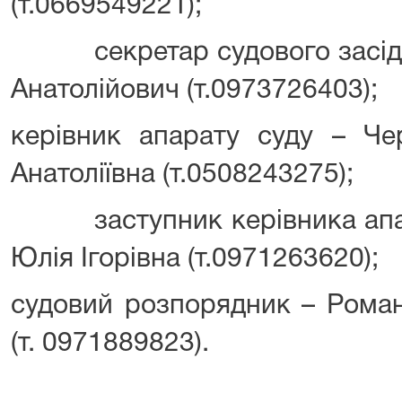
(т.0669549221);
секретар судового засіда
Анатолійович (т.0973726403);
керівник апарату суду – Че
Анатоліївна (т.0508243275);
заступник керівника апар
Юлія Ігорівна (т.0971263620);
судовий розпорядник – Рома
(т. 0971889823).