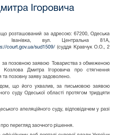
митра Ігоровича
, що розташований за адресою: 67200, Одеська
. Іванівка, вул. Центральна 81А,
ps://court.gov.ua/sud1509/
(суддя Кравчук О.О., 2
26 за позовною заявою Товариства з обмеженою
до Козлова Дмитра Ігоровича про стягнення
я та позовну заяву задоволено.
удом, що його ухвалив, за письмовою заявою
нного суду Одеської області протягом тридцяти
ського апеляційного суду, відповідачем у разі
 про перегляд заочного рішення.