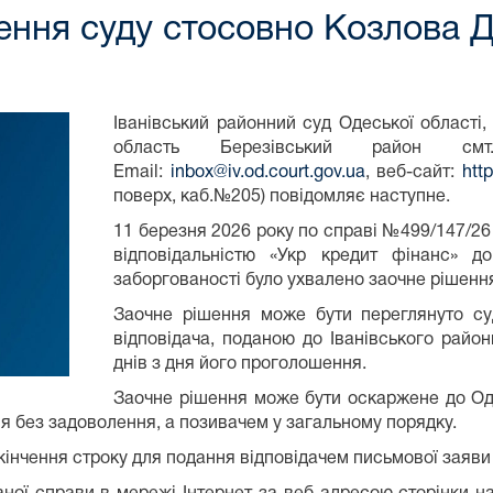
ня суду стосовно Козлова Д
Іванівський районний суд Одеської області
область Березівський район смт
Email:
inbox@iv.od.court.gov.ua
, веб-сайт:
htt
поверх, каб.№205) повідомляє наступне.
11 березня 2026 року по справі №499/147/
відповідальністю «Укр кредит фінанс» 
заборгованості було ухвалено заочне рішенн
Заочне рішення може бути переглянуто с
відповідача, поданою до Іванівського райо
днів з дня його проголошення.
Заочне рішення може бути оскаржене до Оде
я без задоволення, а позивачем у загальному порядку.
кінчення строку для подання відповідачем письмової заяви