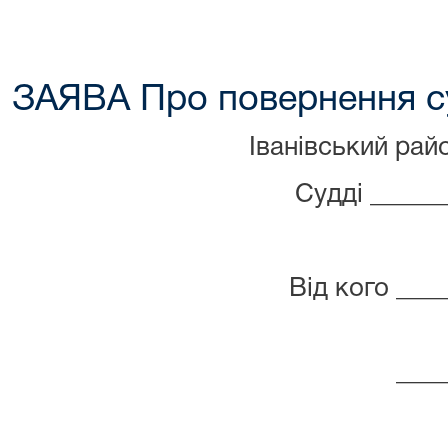
ЗАЯВА Про повернення с
Іванівський рай
Судді _____
Від кого ___
____
(мі