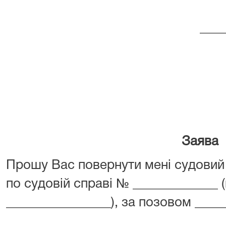
___
(
Заява
Прошу Вас повернути мені судовий 
по судовій справі № _____________
________________), за позовом ____
_______________________