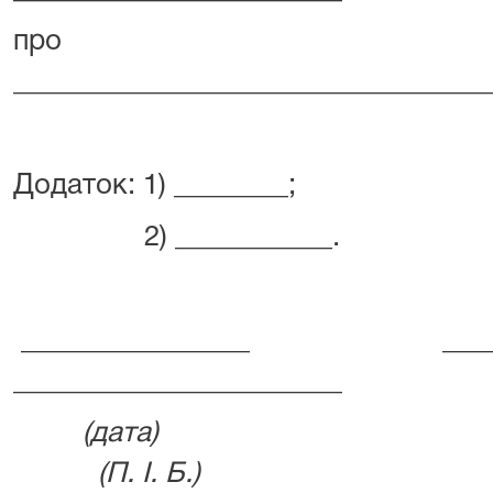
про
_________________________________
Додаток: 1) ________;
2) ___________.
________________ _
_______________________
(дата) (
(П. І. Б.)