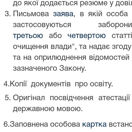
до якої додається резюме у дові
Письмова
заява
, в якій особа
застосовуються заборон
третьою
або
четвертою
статт
очищення влади", та надає згод
та на оприлюднення відомостей 
зазначеного Закону.
4.Копії документів про освіту.
Оригінал посвідчення атестаці
державною мовою.
6.Заповнена особова
картка
встано