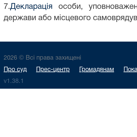
7.
Декларація
особи, уповноважен
держави або місцевого самоврядува
2026 © Всі права захищені
Про суд
Прес-центр
Громадянам
Пока
v1.38.1