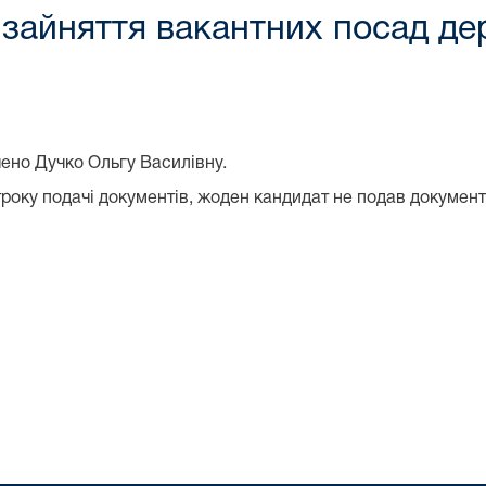
 зайняття вакантних посад д
ено Дучко Ольгу Василівну.
оку подачі документів, жоден кандидат не подав документи