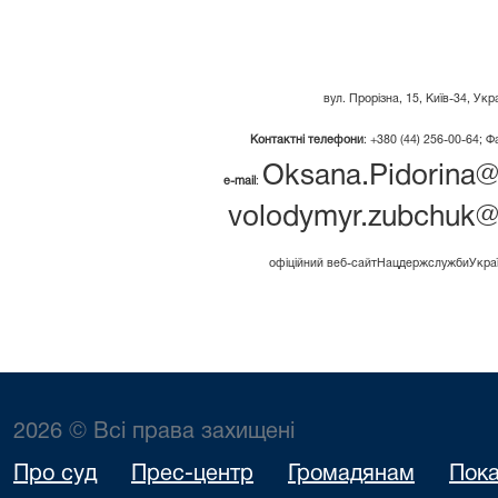
вул.
Прорізна, 15
,
Київ-34, Укр
Контактні телефони
: +380 (44) 256-00-64; Ф
Oksana.Pidorina@
e-mail
:
volodymyr.zubchuk@
офіційний
веб
-
сайт
Нацдержслужби
Укра
2026 © Всі права захищені
Про суд
Прес-центр
Громадянам
Пока