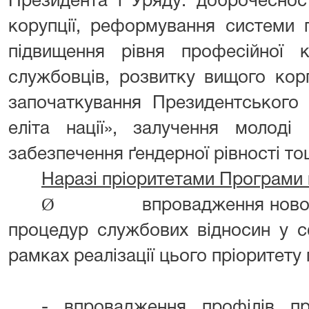
Президента і Уряду: доброчеснос
корупції, реформування системи п
підвищення рівня професійної к
службовців, розвитку вищого кор
започаткування Президентського
еліта нації», залучення молод
забезпечення ґендерної рівності то
Наразі пріоритетами Програми
Ø
впровадження новог
процедур службових відносин у с
рамках реалізації цього пріоритету
- впровадження профілів пр