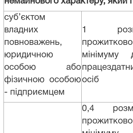
немайнового характеру, який 
суб’єктом
владних
1 розм
повноважень,
прожитково
юридичною
мінімуму 
особою або
працездатн
фізичною особою
осіб
- підприємцем
0,4 розм
прожитково