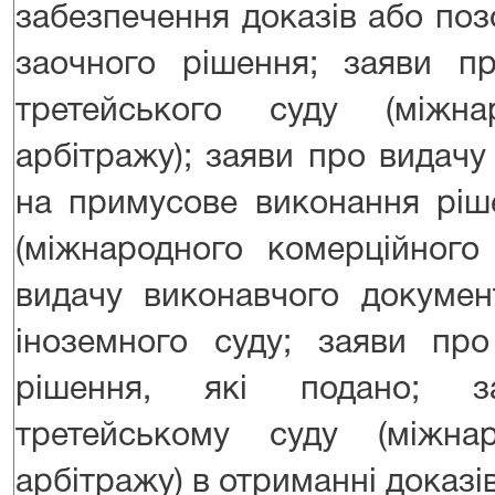
забезпечення доказів або поз
заочного рішення; заяви п
третейського суду (міжна
арбітражу); заяви про видач
на примусове виконання ріш
(міжнародного комерційного
видачу виконавчого докумен
іноземного суду; заяви про
рішення, які подано; 
третейському суду (міжна
арбітражу) в отриманні доказів