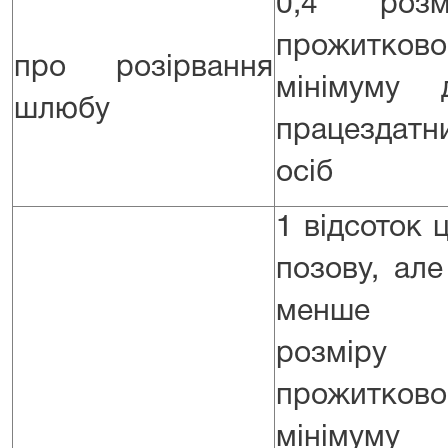
0,4 розм
прожитково
про розірвання
мінімуму 
шлюбу
працездатн
осіб
1 відсоток ц
позову, але
менше 0
розміру
прожитково
мінімуму