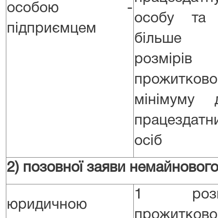
особою -
особу та
підприємцем
більше
розмірів
прожитково
мінімуму 
працездатн
осіб
2) позовної заяви немайнового
1 розм
юридичною
прожитково