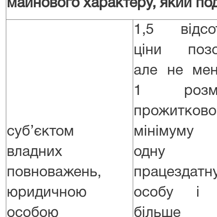
майнового характеру, який по
1,5 відсо
ціни позо
але не ме
1 розмі
прожитково
суб’єктом
мінімуму
владних
одну
повноважень,
працездатн
юридичною
особу і 
особою
більше 