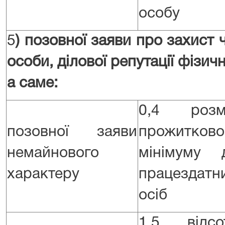
особу
5
)
позовної заяви про захист че
особи, ділової репутації фізич
а саме
:
0,4 розм
позовної заяви
прожитково
немайнового
мінімуму 
характеру
працездатн
осіб
1,5 відсо