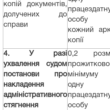
копій документів,
працездатн
долучених до
особу 
справи
кожний ар
копії
4.
У разі
0,2 розм
ухвалення судом
прожитково
постанови про
мінімуму
накладення
одну
адміністративного
працездатн
стягнення
особу