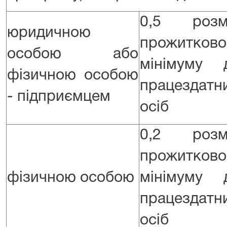
0,5 розм
юридичною
прожитково
особою або
мінімуму 
фізичною особою
працездатн
- підприємцем
осіб
0,2 розм
прожитково
фізичною особою
мінімуму 
працездатн
осіб