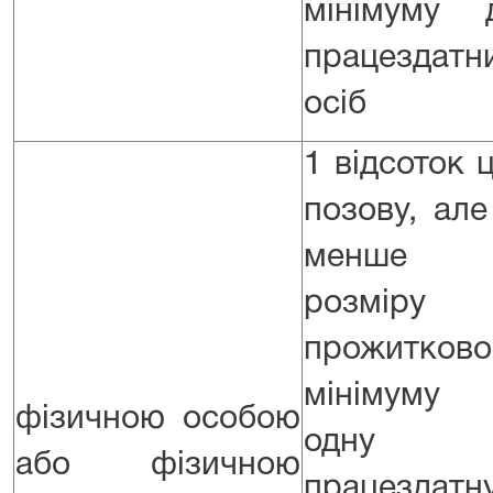
мінімуму 
працездатн
осіб
1 відсоток ц
позову, але
менше 0
розміру
прожитково
мінімуму
фізичною особою
одну
або фізичною
працездатн