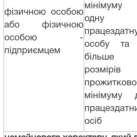
мінімуму
фізичною особою
одну
або фізичною
працездатн
особою -
особу та
підприємцем
більше
розмірів
прожитково
мінімуму 
працездатн
осіб