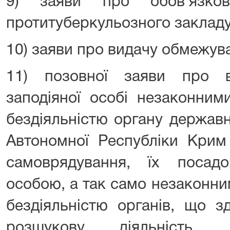
9) заяви про обов’язков
протитуберкульозного закладу
10) заяви про видачу обмежув
11) позовної заяви про в
заподіяної особі незаконним
бездіяльністю органу державн
Автономної Республіки Крим
самоврядування, їх поса
особою, а так само незаконни
бездіяльністю органів, що з
розшукову діяльність, 