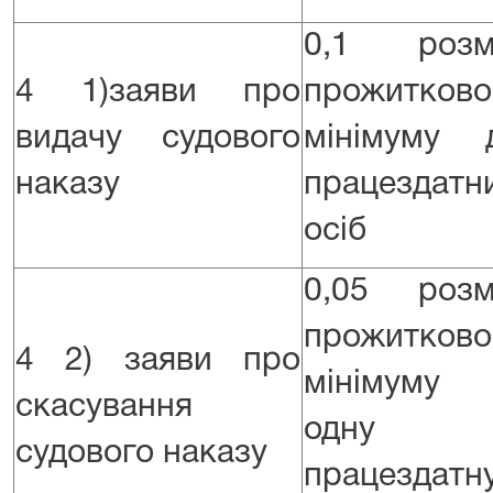
0,1 розм
4 1)заяви про
прожитково
видачу судового
мінімуму 
наказу
працездатн
осіб
0,05 розм
прожитково
4 2) заяви про
мінімуму
скасування
одну
судового наказу
працездатн