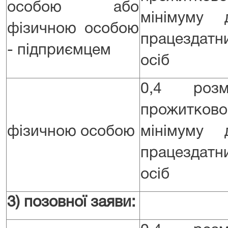
особою або
мінімуму 
фізичною особою
працездатн
- підприємцем
осіб
0,4 розм
прожитково
фізичною особою
мінімуму 
працездатн
осіб
3)
позовної заяви: