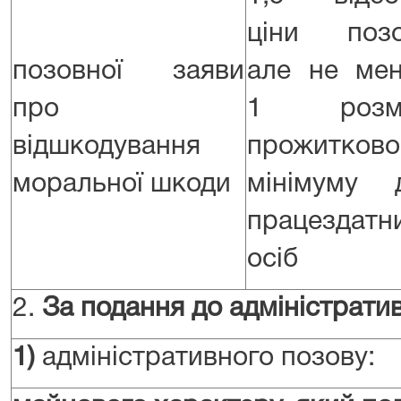
ціни позо
позовної заяви
але не ме
про
1 розмі
відшкодування
прожитково
моральної шкоди
мінімуму 
працездатн
осіб
2.
За подання до адміністратив
1)
адміністративного позову: