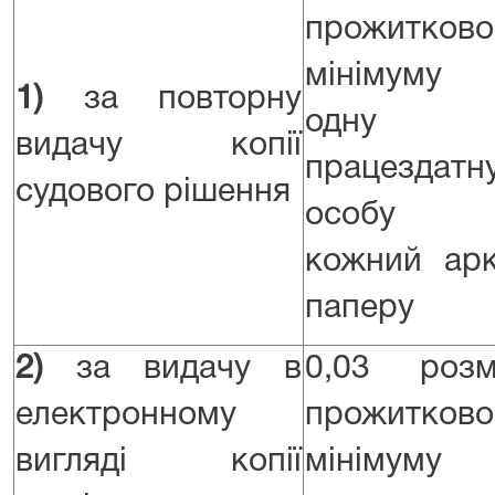
прожитково
мінімуму
1)
за повторну
одну
видачу копії
працездатн
судового рішення
особу 
кожний ар
паперу
2)
за видачу в
0,03 розм
електронному
прожитково
вигляді копії
мінімуму