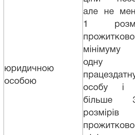
але не ме
1 розмі
прожитково
мінімуму
одну
юридичною
працездатн
особою
особу і 
більше 3
розмірів
прожитково