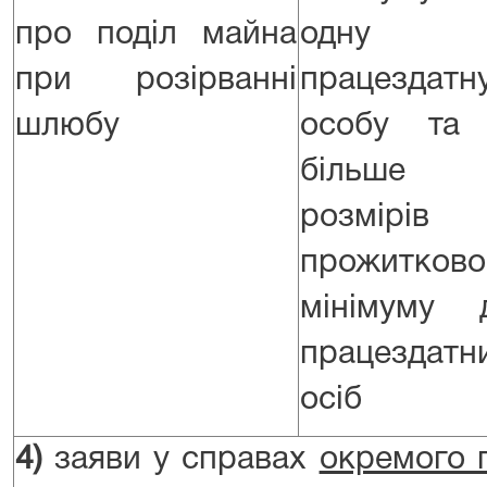
про поділ майна
одну
при розірванні
працездатн
шлюбу
особу та
більше
розмірів
прожитково
мінімуму 
працездатн
осіб
4)
заяви у справах
окремого 