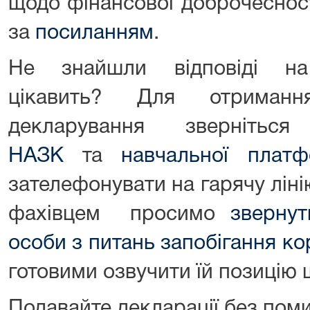
щодо фінансової доброчеснос
за
посиланням
.
Не знайшли відповіді н
цікавить? Для отриманн
декларування зверніт
НАЗК
та
навчальної платф
зателефонувати на гарячу лін
фахівцем просимо
зверну
особи з питань запобігання ко
готовими озвучити їй позицію
Подавайте декларації без пом