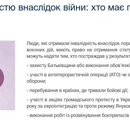
істю внаслідок війни: хто має 
Люди, які отримали інвалідність внаслідок пор
воєнних дій, мають право на отримання стату
можуть надати тим, хто постраждав у результат
- захисту Батьківщини або виконання обов’язкі
- участі в антитерористичній операції (АТО) чи
оборони;
- перебування в країнах, де тривали бойові дії;
- участі в акціях громадського протесту в Укр
року за євроінтеграцію та проти режиму Януко
- виконання робіт із розмінування боєприпасів