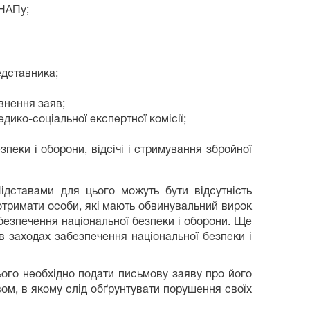
ЦНАПу;
едставника;
внення заяв;
ико-соціальної експертної комісії;
зпеки і оборони, відсічі і стримування збройної
ідставами для цього можуть бути відсутність
отримати особи, які мають обвинувальний вирок
абезпечення національної безпеки і оборони. Ще
в заходах забезпечення національної безпеки і
ього необхідно подати письмову заяву про його
вом, в якому слід обґрунтувати порушення своїх