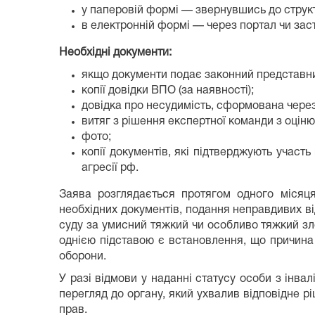
у паперовій формі — звернувшись до структ
в електронній формі — через портал чи заст
Необхідні документи:
якщо документи подає законний представни
копії довідки ВПО (за наявності);
довідка про несудимість, сформована через
витяг з рішення експертної команди з оцін
фото;
копії документів, які підтверджують участь
агресії рф.
Заява розглядається протягом одного місяця
необхідних документів, подання неправдивих в
суду за умисний тяжкий чи особливо тяжкий зло
однією підставою є встановлення, що причина 
оборони.
У разі відмови у наданні статусу особи з інв
перегляд до органу, який ухвалив відповідне р
прав.