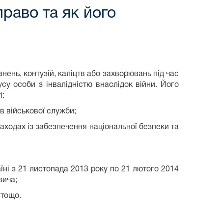
право та як його
анень, контузій, каліцтв або захворювань під час
су особи з інвалідністю внаслідок війни. Його
і:
в військової служби;
 заходах із забезпечення національної безпеки та
аїні з 21 листопада 2013 року по 21 лютого 2014
вича;
 тощо.