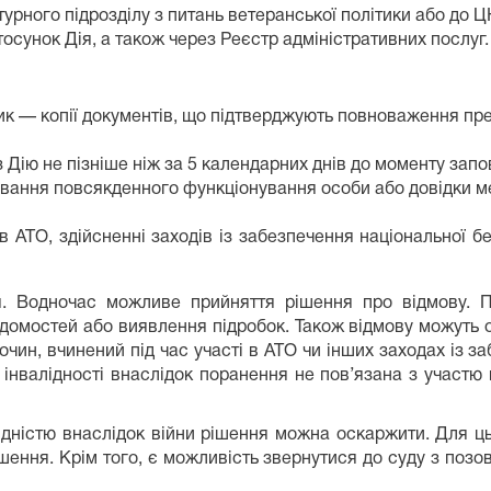
урного підрозділу з питань ветеранської політики або до 
осунок Дія, а також через Реєстр адміністративних послуг.
к — копії документів, що підтверджують повноваження пр
 Дію не пізніше ніж за 5 календарних днів до моменту запо
ювання повсякденного функціонування особи або довідки мед
 в АТО, здійсненні заходів із забезпечення національної бе
. Водночас можливе прийняття рішення про відмову. П
ідомостей або виявлення підробок. Також відмову можуть 
чин, вчинений під час участі в АТО чи інших заходах із з
інвалідності внаслідок поранення не пов’язана з участю 
алідністю внаслідок війни рішення можна оскаржити. Для ц
ішення. Крім того, є можливість звернутися до суду з позо