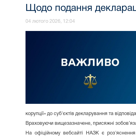
Щодо подання декларац
04 лютого 2026, 12:04
корупції» до суб'єктів декларування та відповід
Враховуючи вищезазначене, присяжні зобов’яз
На офіційному вебсайті НАЗК є роз'яснення