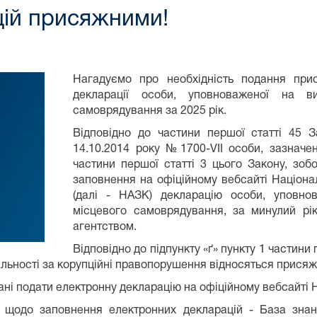
ій присяжними!
Нагадуємо про необхідність подання пр
декларації особи, уповноваженої на в
самоврядування за 2025 рік.
Відповідно до частини першої статті 45 З
14.10.2014 року №1700-VІІ особи, зазначе
частини першої статті 3 цього Закону, зоб
заповнення на офіційному вебсайті Націонал
(далі - НАЗК) декларацію особи, уповн
місцевого самоврядування, за минулий р
агентством.
Відповідно до підпункту «ґ» пункту 1 частини
альності за корупційні правопорушення відносяться присяжні
ані подати електронну декларацію на офіційному вебсайт
 щодо заповнення електронних декларацій - База знан