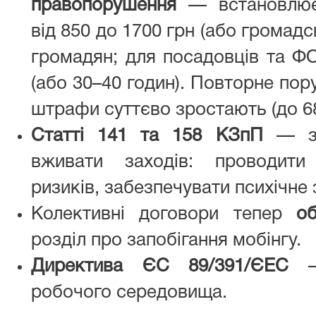
правопорушення
— встановлює 
від 850 до 1700 грн (або громадс
громадян; для посадовців та Ф
(або 30–40 годин). Повторне по
штрафи суттєво зростають (до 68
Статті 141 та 158 КЗпП
— зо
вживати заходів: проводити
ризиків, забезпечувати психічне 
Колективні договори тепер
об
розділ про запобігання мобінгу.
Директива ЄС 89/391/ЄЕС
— 
робочого середовища.