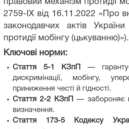
правовий механізм протидії м
2759-IX від 16.11.2022 «Про 
законодавчих актів України
протидії мобінгу (цькуванню)»).
Ключові норми:
Стаття 5-1 КЗпП
— гарантує
дискримінації, мобінгу, уп
приниження честі й гідності.
Стаття 2-2 КЗпП
— забороняє м
визначення.
Стаття 173-5 Кодексу Украї