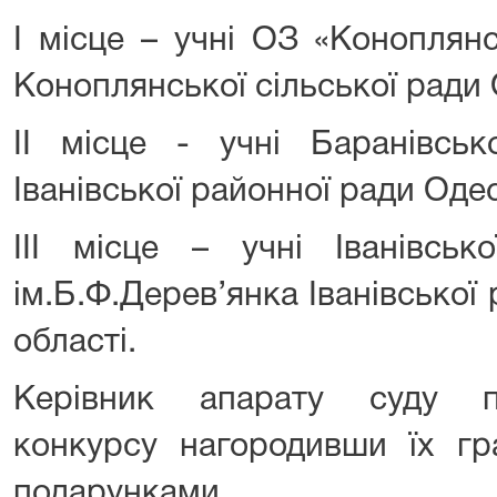
І місце – учні ОЗ «Коноплянс
Коноплянської сільської ради 
ІІ місце - учні Баранівськ
Іванівської районної ради Одес
ІІІ місце – учні Іванівськ
ім.Б.Ф.Дерев’янка Іванівської
області.
Керівник апарату суду п
конкурсу нагородивши їх гр
подарунками.