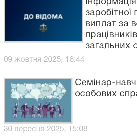
Інформація
заробітної
виплат за 
працівникі
загальних с
09 жовтня 2025, 16:44
Семінар-навч
особових спр
30 вересня 2025, 15:08