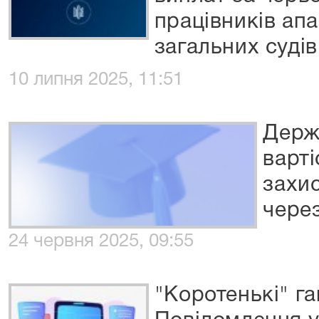
працівників ап
загальних судів
10 липня 2025, 11:51
Держ
варті
захис
чере
24 червня 2025, 09:55
"Коротенькі" га