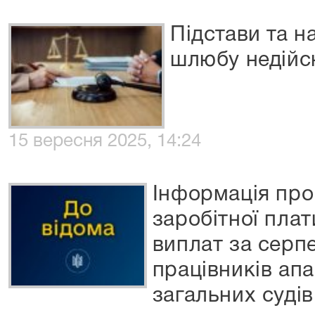
Підстави та н
шлюбу недійс
15 вересня 2025, 14:24
Інформація про
заробітної пла
виплат за серп
працівників ап
загальних судів