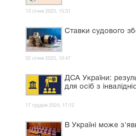
13 січня 2025, 15:31
Ставки судового зб
02 січня 2025, 10:47
ДСА України: резул
для осіб з інвалідн
17 грудня 2024, 17:12
В Україні може з'я