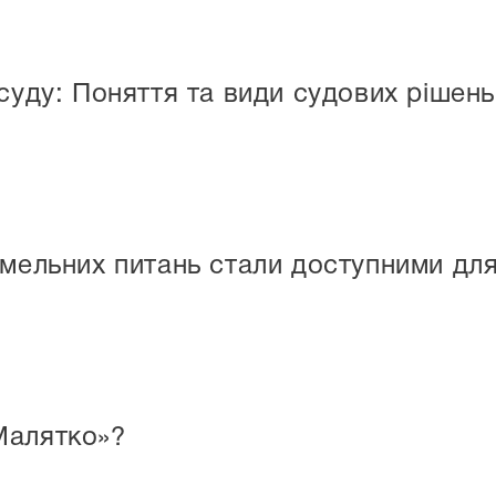
суду: Поняття та види судових рішень
емельних питань стали доступними д
Малятко»?