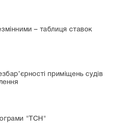
езмінними – таблиця ставок
езбар’єрності приміщень судів
елення
рограми "ТСН"