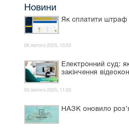
Новини
Як сплатити штраф 
06 лютого 2025, 10:53
Електронний суд: я
закінчення відеоко
03 лютого 2025, 11:20
НАЗК оновило роз’я