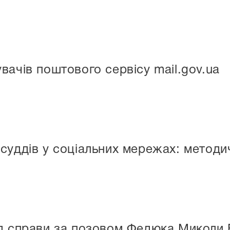
вачів поштового сервісу mail.gov.ua
суддів у соціальних мережах: методич
яд справи за позовом Федюка Миколи