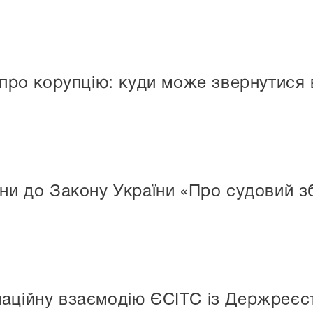
про корупцію: куди може звернутися
іни до Закону України «Про судовий з
аційну взаємодію ЄСІТС із Держреєст