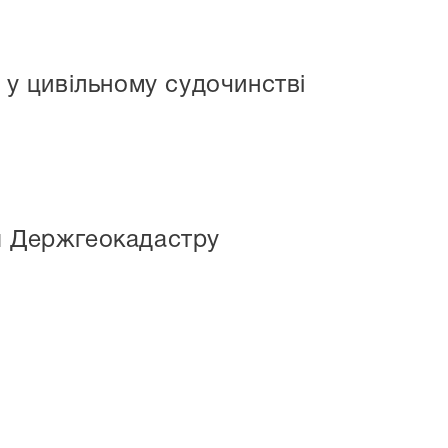
 у цивільному судочинстві
ля Держгеокадастру