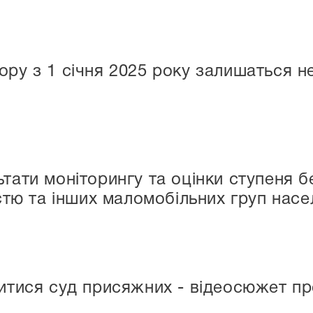
ору з 1 січня 2025 року залишаться н
ьтати моніторингу та оцінки ступеня б
істю та інших маломобільних груп нас
витися суд присяжних - відеосюжет п