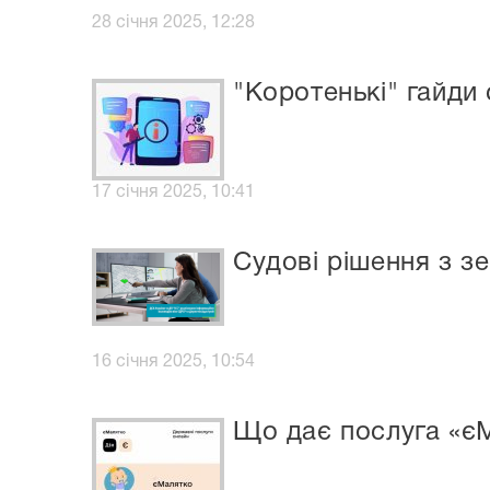
28 січня 2025, 12:28
"Коротенькі" гайди 
17 січня 2025, 10:41
Судові рішення з з
16 січня 2025, 10:54
Що дає послуга «є