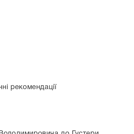
ні рекомендації
 Володимировича до Густери